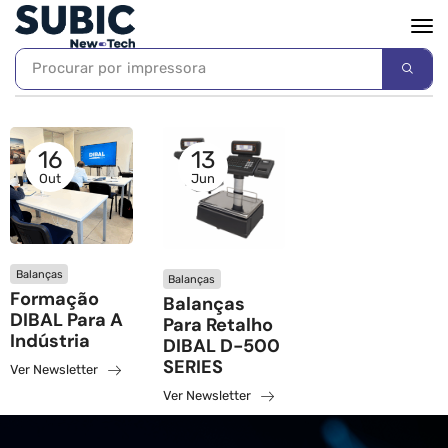
Procurar por
impressora
16
13
Out
Jun
Balanças
Balanças
Formação
Balanças
DIBAL Para A
Para Retalho
Indústria
DIBAL D-500
SERIES
Ver Newsletter
Ver Newsletter