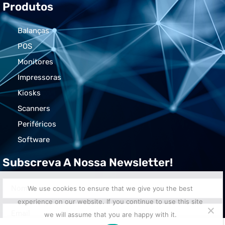
Produtos
Balanças
POS
Monitores
Impressoras
Kiosks
Scanners
Periféricos
Software
Subscreva A Nossa Newsletter!
We use cookies to ensure that we give you the best
experience on our website. If you continue to use this site
we will assume that you are happy with it.