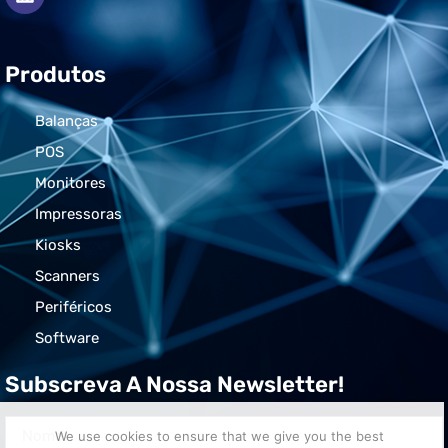
Produtos
Balanças
POS
Monitores
Impressoras
Kiosks
Scanners
Periféricos
Software
Subscreva A Nossa Newsletter!
We use cookies to ensure that we give you the best