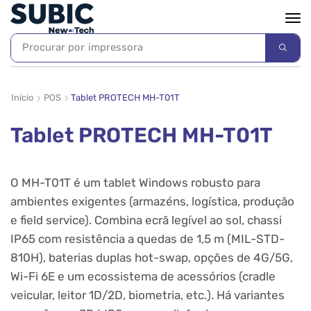
Procurar por
impressora
Início
POS
Tablet PROTECH MH-T01T
Tablet PROTECH MH-T01T
O
MH-T01T
é um
tablet Windows robusto
para
ambientes exigentes (armazéns, logística, produção
e field service). Combina ecrã legível ao sol, chassi
IP65 com resistência a quedas de 1,5 m (MIL-STD-
810H),
baterias duplas hot-swap
, opções de
4G/5G
,
Wi-Fi 6E e um ecossistema de acessórios (cradle
veicular, leitor 1D/2D, biometria, etc.). Há variantes