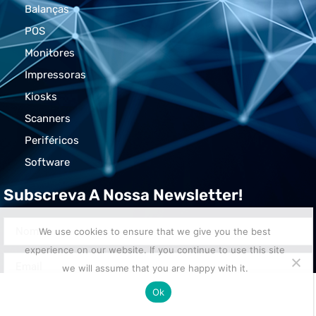
Balanças
POS
Monitores
Impressoras
Kiosks
Scanners
Periféricos
Software
Subscreva A Nossa Newsletter!
We use cookies to ensure that we give you the best
experience on our website. If you continue to use this site
we will assume that you are happy with it.
Ok
ENVIAR