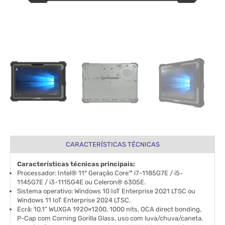
CARACTERÍSTICAS TÉCNICAS
Características técnicas principais:
Processador: Intel® 11ª Geração Core™ i7-1185G7E / i5-
1145G7E / i3-1115G4E ou Celeron® 6305E.
Sistema operativo: Windows 10 IoT Enterprise 2021 LTSC ou
Windows 11 IoT Enterprise 2024 LTSC.
Ecrã: 10,1” WUXGA 1920×1200, 1000 nits, OCA direct bonding,
P-Cap com Corning Gorilla Glass, uso com luva/chuva/caneta.