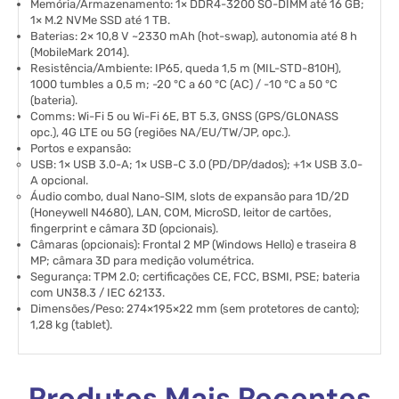
Memória/Armazenamento: 1× DDR4-3200 SO-DIMM até 16 GB;
1× M.2 NVMe SSD até 1 TB.
Baterias: 2× 10,8 V ~2330 mAh (hot-swap), autonomia até 8 h
(MobileMark 2014).
Resistência/Ambiente: IP65, queda 1,5 m (MIL-STD-810H),
1000 tumbles a 0,5 m; -20 °C a 60 °C (AC) / -10 °C a 50 °C
(bateria).
Comms: Wi-Fi 5 ou Wi-Fi 6E, BT 5.3, GNSS (GPS/GLONASS
opc.), 4G LTE ou 5G (regiões NA/EU/TW/JP, opc.).
Portos e expansão:
USB: 1× USB 3.0-A; 1× USB-C 3.0 (PD/DP/dados); +1× USB 3.0-
A opcional.
Áudio combo, dual Nano-SIM, slots de expansão para 1D/2D
(Honeywell N4680), LAN, COM, MicroSD, leitor de cartões,
fingerprint e câmara 3D (opcionais).
Câmaras (opcionais): Frontal 2 MP (Windows Hello) e traseira 8
MP; câmara 3D para medição volumétrica.
Segurança: TPM 2.0; certificações CE, FCC, BSMI, PSE; bateria
com UN38.3 / IEC 62133.
Dimensões/Peso: 274×195×22 mm (sem protetores de canto);
1,28 kg (tablet).
Produtos Mais Recentes