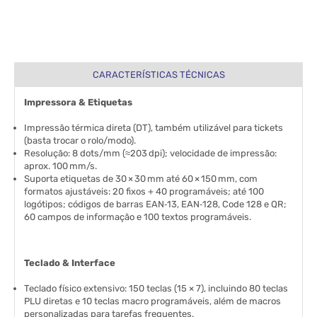
CARACTERÍSTICAS TÉCNICAS
Impressora & Etiquetas
Impressão térmica direta (DT), também utilizável para tickets
(basta trocar o rolo/modo).
Resolução: 8 dots/mm (≈203 dpi); velocidade de impressão:
aprox. 100 mm/s.
Suporta etiquetas de 30 × 30 mm até 60 × 150 mm, com
formatos ajustáveis: 20 fixos + 40 programáveis; até 100
logótipos; códigos de barras EAN‑13, EAN‑128, Code 128 e QR;
60 campos de informação e 100 textos programáveis.
Teclado & Interface
Teclado físico extensivo: 150 teclas (15 × 7), incluindo 80 teclas
PLU diretas e 10 teclas macro programáveis, além de macros
personalizadas para tarefas frequentes.