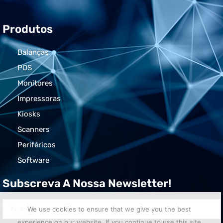
Produtos
Balanças
POS
Monitores
Impressoras
Kiosks
Scanners
Periféricos
Software
Subscreva A Nossa Newsletter!
We use cookies to ensure that we give you the best
experience on our website. If you continue to use this site