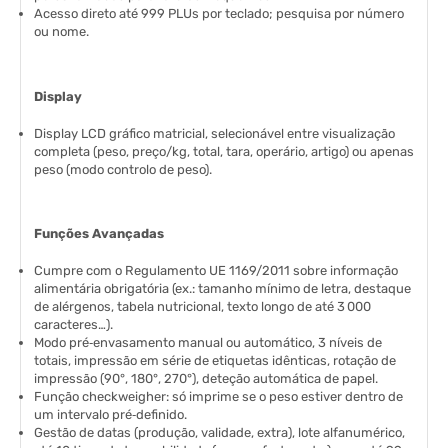
Acesso direto até 999 PLUs por teclado; pesquisa por número
ou nome.
Display
Display LCD gráfico matricial, selecionável entre visualização
completa (peso, preço/kg, total, tara, operário, artigo) ou apenas
peso (modo controlo de peso).
Funções Avançadas
Cumpre com o Regulamento UE 1169/2011 sobre informação
alimentária obrigatória (ex.: tamanho mínimo de letra, destaque
de alérgenos, tabela nutricional, texto longo de até 3 000
caracteres…).
Modo pré‑envasamento manual ou automático, 3 níveis de
totais, impressão em série de etiquetas idênticas, rotação de
impressão (90°, 180°, 270°), deteção automática de papel.
Função checkweigher: só imprime se o peso estiver dentro de
um intervalo pré‑definido.
Gestão de datas (produção, validade, extra), lote alfanumérico,