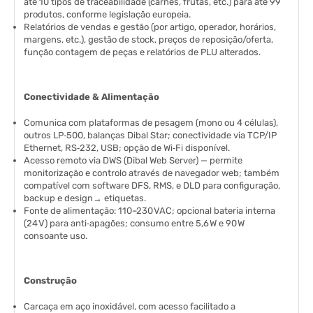
até 10 tipos de traceabilidade (carnes, frutas, etc.) para até 99
produtos, conforme legislação europeia.
Relatórios de vendas e gestão (por artigo, operador, horários,
margens, etc.), gestão de stock, preços de reposição/oferta,
função contagem de peças e relatórios de PLU alterados.
Conectividade & Alimentação
Comunica com plataformas de pesagem (mono ou 4 células),
outros LP‑500, balanças Dibal Star; conectividade via TCP/IP
Ethernet, RS‑232, USB; opção de Wi‑Fi disponível.
Acesso remoto via DWS (Dibal Web Server) — permite
monitorização e controlo através de navegador web; também
compatível com software DFS, RMS, e DLD para configuração,
backup e design→ etiquetas.
Fonte de alimentação: 110–230 VAC; opcional bateria interna
(24 V) para anti‑apagões; consumo entre 5,6 W e 90 W
consoante uso.
Construção
Carcaça em aço inoxidável, com acesso facilitado a