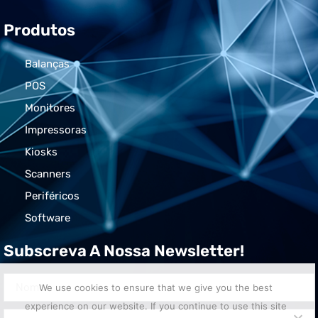
Produtos
Balanças
POS
Monitores
Impressoras
Kiosks
Scanners
Periféricos
Software
Subscreva A Nossa Newsletter!
We use cookies to ensure that we give you the best
experience on our website. If you continue to use this site