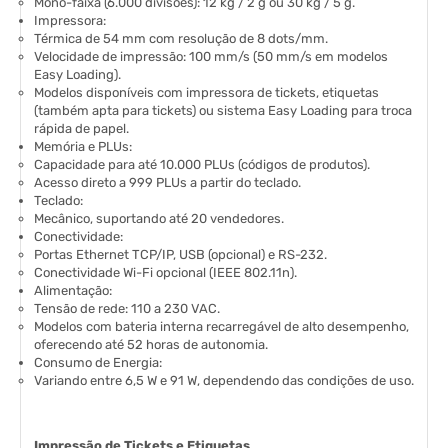
Mono-faixa (6.000 divisões): 12 kg / 2 g ou 30 kg / 5 g.
Impressora:
Térmica de 54 mm com resolução de 8 dots/mm.
Velocidade de impressão: 100 mm/s (50 mm/s em modelos
Easy Loading).
Modelos disponíveis com impressora de tickets, etiquetas
(também apta para tickets) ou sistema Easy Loading para troca
rápida de papel.
Memória e PLUs:
Capacidade para até 10.000 PLUs (códigos de produtos).
Acesso direto a 999 PLUs a partir do teclado.
Teclado:
Mecânico, suportando até 20 vendedores.
Conectividade:
Portas Ethernet TCP/IP, USB (opcional) e RS-232.
Conectividade Wi-Fi opcional (IEEE 802.11n).
Alimentação:
Tensão de rede: 110 a 230 VAC.
Modelos com bateria interna recarregável de alto desempenho,
oferecendo até 52 horas de autonomia.
Consumo de Energia:
Variando entre 6,5 W e 91 W, dependendo das condições de uso.
Impressão de Tickets e Etiquetas