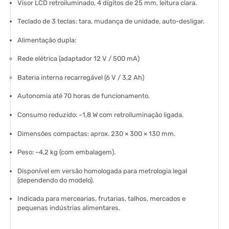
Visor LCD retroiluminado
, 4 dígitos de 25 mm, leitura clara.
Teclado de 3 teclas
: tara, mudança de unidade, auto-desligar.
Alimentação dupla
:
Rede elétrica (adaptador 12 V / 500 mA)
Bateria interna recarregável (6 V / 3,2 Ah)
Autonomia
até 70 horas de funcionamento.
Consumo reduzido
: ~1,8 W com retroiluminação ligada.
Dimensões compactas
: aprox. 230 × 300 × 130 mm.
Peso
: ~4,2 kg (com embalagem).
Disponível em versão
homologada para metrologia legal
(dependendo do modelo).
Indicada para
mercearias, frutarias, talhos, mercados e
pequenas indústrias alimentares
.