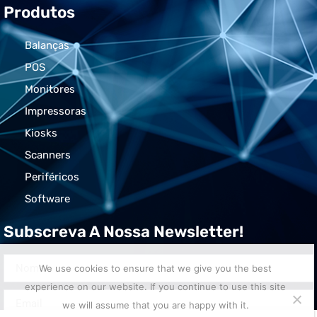
Produtos
Balanças
POS
Monitores
Impressoras
Kiosks
Scanners
Periféricos
Software
Subscreva A Nossa Newsletter!
We use cookies to ensure that we give you the best
experience on our website. If you continue to use this site
we will assume that you are happy with it.