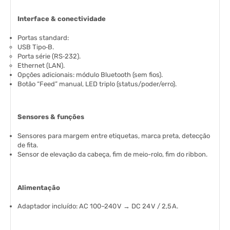
Interface & conectividade
Portas standard:
USB Tipo‑B.
Porta série (RS‑232).
Ethernet (LAN).
Opções adicionais: módulo Bluetooth (sem fios).
Botão “Feed” manual, LED triplo (status/poder/erro).
Sensores & funções
Sensores para margem entre etiquetas, marca preta, detecção
de fita.
Sensor de elevação da cabeça, fim de meio-rolo, fim do ribbon.
Alimentação
Adaptador incluído: AC 100–240 V → DC 24 V / 2,5 A.