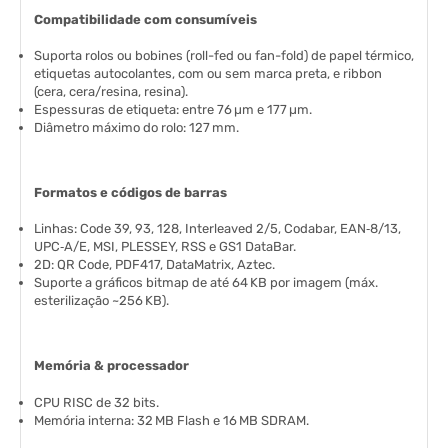
Compatibilidade com consumíveis
Suporta rolos ou bobines (roll-fed ou fan-fold) de papel térmico,
etiquetas autocolantes, com ou sem marca preta, e ribbon
(cera, cera/resina, resina).
Espessuras de etiqueta: entre 76 µm e 177 µm.
Diâmetro máximo do rolo: 127 mm.
Formatos e códigos de barras
Linhas: Code 39, 93, 128, Interleaved 2/5, Codabar, EAN‑8/13,
UPC‑A/E, MSI, PLESSEY, RSS e GS1 DataBar.
2D: QR Code, PDF417, DataMatrix, Aztec.
Suporte a gráficos bitmap de até 64 KB por imagem (máx.
esterilização ~256 KB).
Memória & processador
CPU RISC de 32 bits.
Memória interna: 32 MB Flash e 16 MB SDRAM.