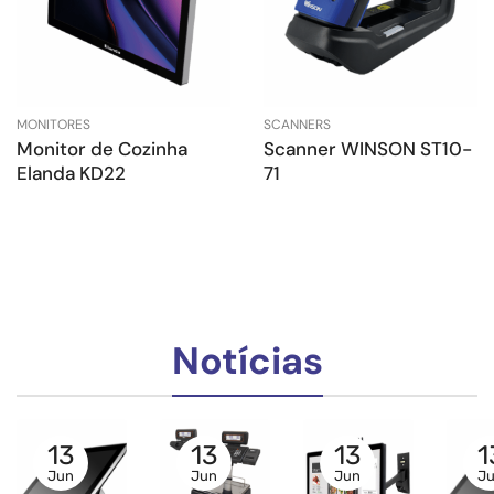
MONITORES
SCANNERS
Monitor de Cozinha
Scanner WINSON ST10-
Elanda KD22
71
Notícias
13
13
13
1
Jun
Jun
Jun
J