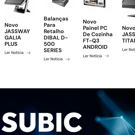
Balanças
Monitores
POS
POS
Balanças
Novo
Novo
Para
Painel PC
Novo
JASSWAY
Retalho
De Cozinha
JAS
GALIA
DIBAL D-
FT-Q3
TITA
PLUS
500
ANDROID
SERIES
Ler Not
Ler Notícia
Ler Notícia
Ler Notícia