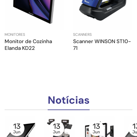
MONITORES
SCANNERS
Monitor de Cozinha
Scanner WINSON ST10-
Elanda KD22
71
Notícias
13
13
13
1
Jun
Jun
Jun
J