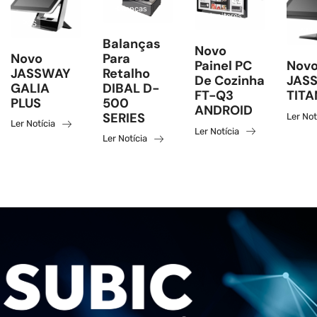
Balanças
Monitores
POS
POS
Balanças
Novo
Novo
Para
Painel PC
Novo
JASSWAY
Retalho
De Cozinha
JAS
GALIA
DIBAL D-
FT-Q3
TITA
PLUS
500
ANDROID
SERIES
Ler Not
Ler Notícia
Ler Notícia
Ler Notícia