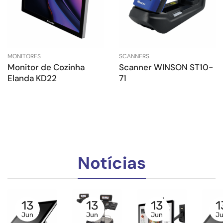
MONITORES
SCANNERS
Monitor de Cozinha
Scanner WINSON ST10-
Elanda KD22
71
Notícias
13
13
13
1
Jun
Jun
Jun
J