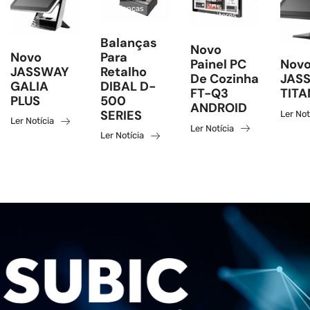
Balanças
Monitores
POS
POS
Balanças
Novo
Novo
Para
Painel PC
Novo
JASSWAY
Retalho
De Cozinha
JAS
GALIA
DIBAL D-
FT-Q3
TITA
PLUS
500
ANDROID
SERIES
Ler Not
Ler Notícia
Ler Notícia
Ler Notícia