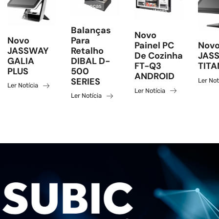
Balanças
Monitores
POS
POS
Balanças
Novo
Novo
Para
Painel PC
Novo
JASSWAY
Retalho
De Cozinha
JAS
GALIA
DIBAL D-
FT-Q3
TITA
PLUS
500
ANDROID
SERIES
Ler Not
Ler Notícia
Ler Notícia
Ler Notícia