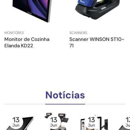
MONITORES
SCANNERS
Monitor de Cozinha
Scanner WINSON ST10-
Elanda KD22
71
Notícias
13
13
13
1
Jun
Jun
Jun
J