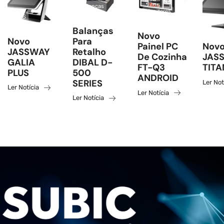
Balanças
Monitores
POS
POS
Balanças
Novo
Novo
Para
Painel PC
Novo
JASSWAY
Retalho
De Cozinha
JAS
GALIA
DIBAL D-
FT-Q3
TITA
PLUS
500
ANDROID
SERIES
Ler Not
Ler Notícia
Ler Notícia
Ler Notícia