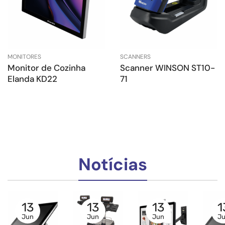
MONITORES
SCANNERS
Monitor de Cozinha
Scanner WINSON ST10-
Elanda KD22
71
Notícias
13
13
13
1
Jun
Jun
Jun
J