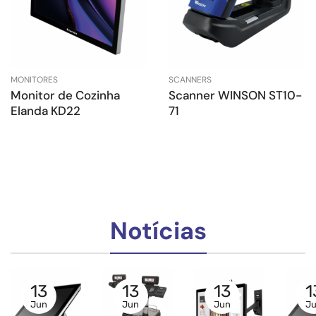
MONITORES
SCANNERS
Monitor de Cozinha
Scanner WINSON ST10-
Elanda KD22
71
Notícias
13
13
13
1
Jun
Jun
Jun
J