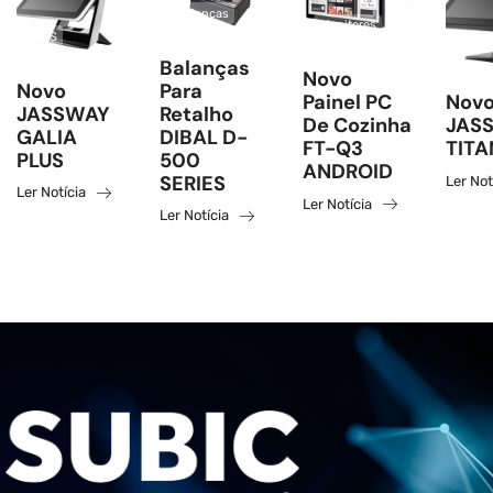
Balanças
Monitores
POS
POS
Balanças
Novo
Novo
Para
Painel PC
Novo
JASSWAY
Retalho
De Cozinha
JAS
GALIA
DIBAL D-
FT-Q3
TITA
PLUS
500
ANDROID
SERIES
Ler Not
Ler Notícia
Ler Notícia
Ler Notícia